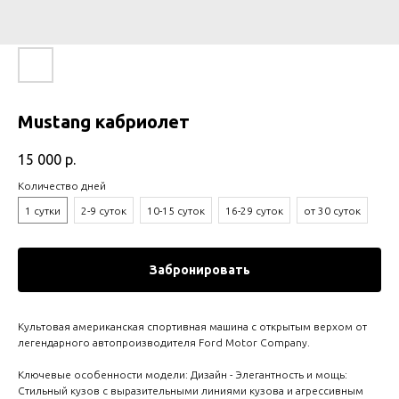
Mustang кабриолет
15 000
р.
Количество дней
1 сутки
2-9 суток
10-15 суток
16-29 суток
от 30 суток
Забронировать
Культовая американская спортивная машина с открытым верхом от
легендарного автопроизводителя Ford Motor Company.
Ключевые особенности модели: Дизайн - Элегантность и мощь:
Стильный кузов с выразительными линиями кузова и агрессивным